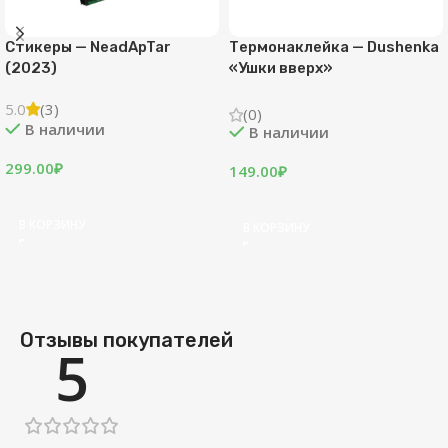
— NeadApTar
Термонаклейка — Dushenka
Термонак
«Ушки вверх»
«Ушки вн
(0)
(0)
ичии
В наличии
В нал
149.00
₽
149.00
₽
НУ
В КОРЗИНУ
В КОРЗИ
Отзывы покупателей
5