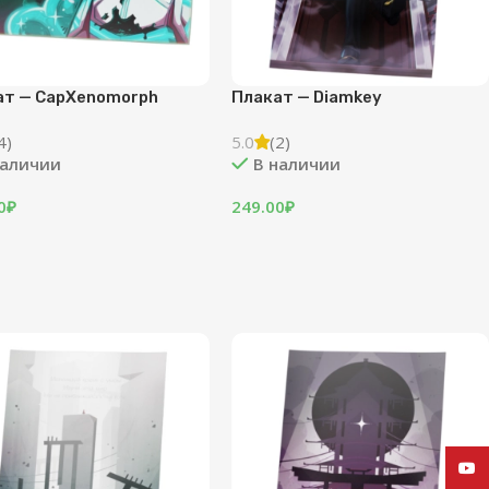
ат — CapXenomorph
Плакат — Diamkey
4)
5.0
(2)
наличии
В наличии
0
₽
249.00
₽
YouT