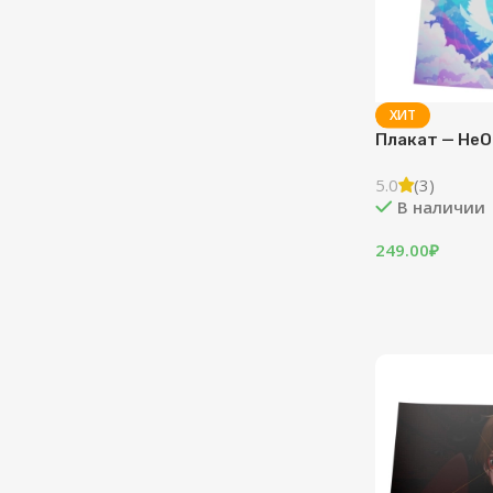
ХИТ
Плакат — HeO
5.0
(3)
В наличии
249.00
₽