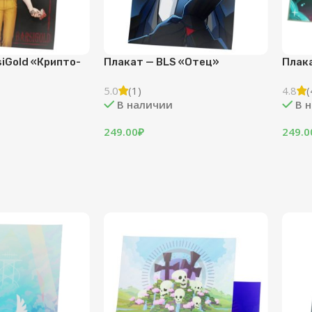
siGold «Крипто-
Плакат — BLS «Отец»
Плак
5.0
(1)
4.8
(
В наличии
В 
249.00
₽
249.0