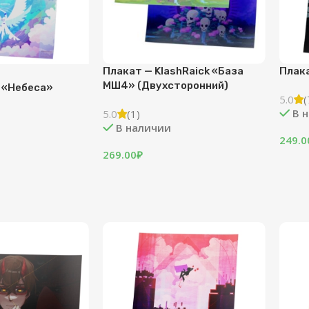
Плакат — KlashRaick «База
Плака
МШ4» (Двухсторонний)
 «Небеса»
5.0
(
В 
5.0
(1)
В наличии
249.0
269.00
₽