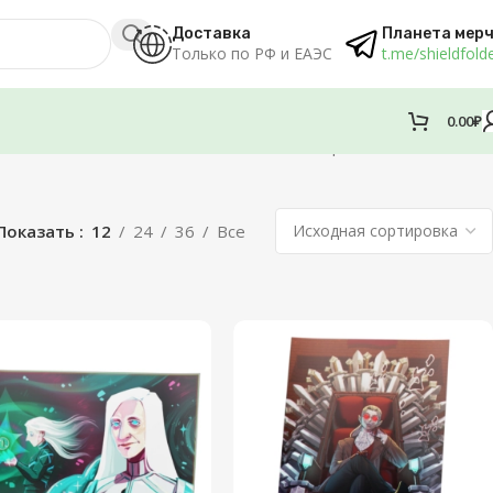
Доставка
Планета мер
Только по РФ и ЕАЭС
t.me/shieldfold
0.00
₽
Отображение 1–12 из 27
Показать
12
24
36
Все