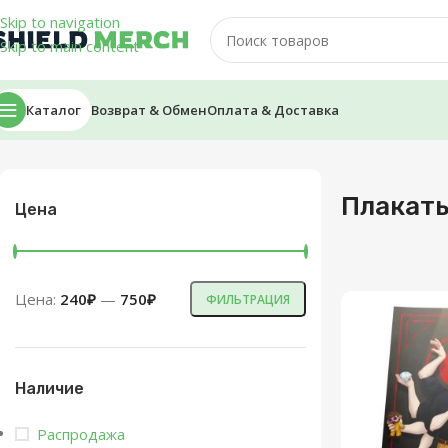
Skip to navigation
Skip to main content
Каталог
Возврат & Обмен
Оплата & Доставка
Главная
/
Плакаты
Плакат
Цена
Цена:
240₽
—
750₽
ФИЛЬТРАЦИЯ
Наличие
Распродажа