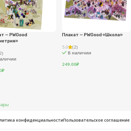
ат — PWGood
Плакат — PWGood «Школа»
метрия»
5.0
(2)
В наличии
2)
наличии
249.00
₽
0
₽
вары
литика конфиденциальности
Пользовательское соглашение