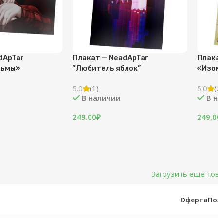
dApTar
Плакат — NeadApTar
Плак
тьмы»
”Любитель яблок”
«Изо
5.0
(1)
5.0
(
В наличии
В 
249.00
₽
249.0
Загрузить еще то
Оферта
По