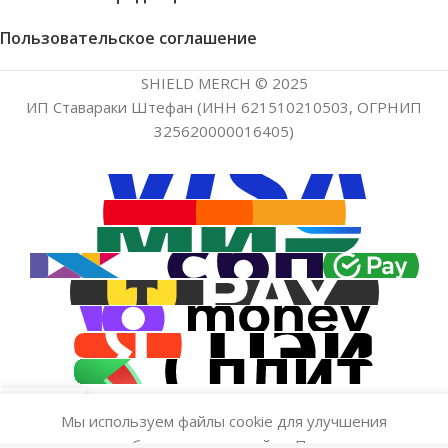
Пользовательское соглашение
SHIELD MERCH © 2025
ИП Ставараки Штефан (ИНН 621510210503, ОГРНИП
325620000016405)
Мы используем файлы cookie для улучшения
ильтры
Заказ
Меню
качества работы на нашем сайте. Просматривая