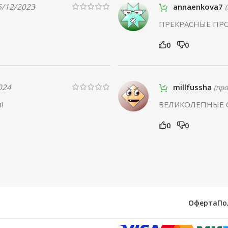
6/12/2023
annaenkova7
ПРЕКРАСНЫЕ ПРО
0
0
024
millfussha
(пр
!
ВЕЛИКОЛЕПНЫЕ С
0
0
Оферта
По