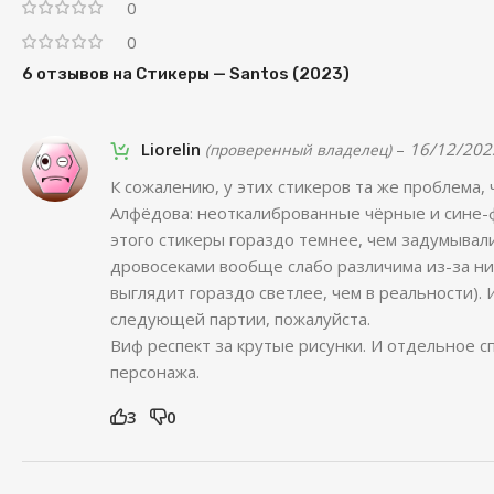
0
0
6 отзывов на
Стикеры — Santos (2023)
Liorelin
–
16/12/202
(проверенный владелец)
К сожалению, у этих стикеров та же проблема, 
Алфёдова: неоткалиброванные чёрные и сине-
этого стикеры гораздо темнее, чем задумывали
дровосеками вообще слабо различима из-за низ
выглядит гораздо светлее, чем в реальности). 
следующей партии, пожалуйста.
Виф респект за крутые рисунки. И отдельное с
персонажа.
3
0