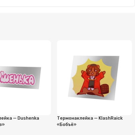
ейка — Dushenka
Термонаклейка — KlashRaick
з»
«Бобъё»