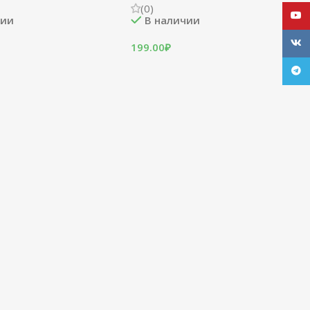
(0)
YouT
чии
В наличии
VK
199.00
₽
Tele