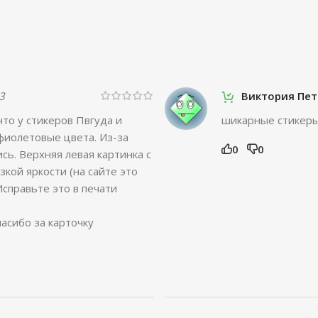
3
Виктория Пе
что у стикеров Пвгуда и
шикарные стикер
фиолетовые цвета. Из-за
0
0
сь. Верхняя левая картинка с
кой яркости (на сайте это
Исправьте это в печати
пасибо за карточку