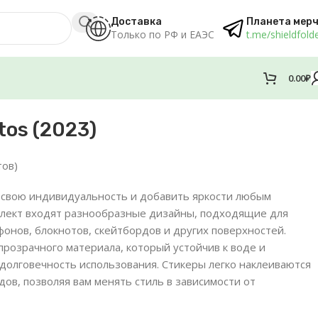
Доставка
Планета мер
Только по РФ и ЕАЭС
t.me/shieldfold
0.00
₽
os (2023)
тов)
 свою индивидуальность и добавить яркости любым
мплект входят разнообразные дизайны, подходящие для
онов, блокнотов, скейтбордов и других поверхностей.
прозрачного материала, который устойчив к воде и
 долговечность использования. Стикеры легко наклеиваются
едов, позволяя вам менять стиль в зависимости от