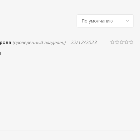
трова
–
22/12/2023
(проверенный владелец)
ы