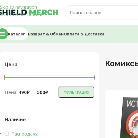
Skip to navigation
Skip to main content
Каталог
Возврат & Обмен
Оплата & Доставка
Главная
/
Комиксы
Комикс
Цена
Цена:
490₽
—
500₽
ФИЛЬТРАЦИЯ
Наличие
Распродажа