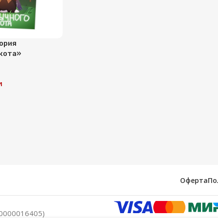
ория
кота»
и
Оферта
По
0000016405)