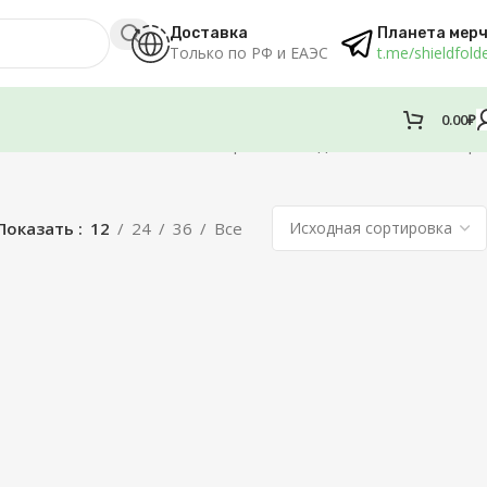
Доставка
Планета мер
Только по РФ и ЕАЭС
t.me/shieldfold
0.00
₽
Отображение единственного товара
Показать
12
24
36
Все