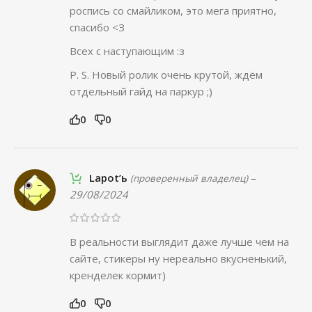
роспись со смайликом, это мега приятно,
спасибо <З
Всех с наступающим :з
P. S. Новый ролик очень крутой, ждём
отдельный гайд на паркур ;)
0
0
Lapot’ь
–
(проверенный владелец)
29/08/2024
В реальности выглядит даже лучше чем на
сайте, стикеры ну нереально вкусненький,
кренделек кормит)
0
0