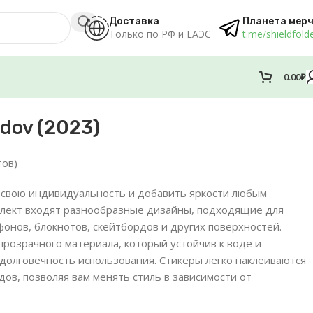
Доставка
Планета мер
Только по РФ и ЕАЭС
t.me/shieldfold
0.00
₽
dov (2023)
тов)
 свою индивидуальность и добавить яркости любым
мплект входят разнообразные дизайны, подходящие для
онов, блокнотов, скейтбордов и других поверхностей.
прозрачного материала, который устойчив к воде и
 долговечность использования. Стикеры легко наклеиваются
едов, позволяя вам менять стиль в зависимости от