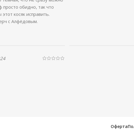
ф просто обидно, так что
 этот косяк исправить.
ерч с Алфёдовым.
024
Оферта
По