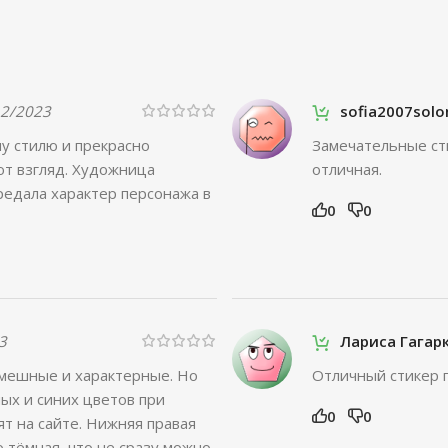
12/2023
sofia2007sol
у стилю и прекрасно
Замечательные сти
ют взгляд. Художница
отличная.
редала характер персонажа в
0
0
3
Лариса Гагар
смешные и характерные. Но
Отличный стикер п
ых и синих цветов при
0
0
ят на сайте. Нижняя правая
о тёмная, что не сразу можно