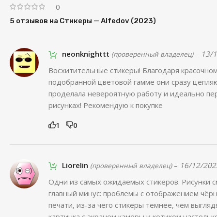
0
5 отзывов на
Стикеры — Alfedov (2023)
neonknighttt
–
13/
(проверенный владелец)
Восхитительные стикеры! Благодаря красочном
подобранной цветовой гамме они сразу цепля
проделала невероятную работу и идеально пе
рисунках! Рекомендую к покупке
1
0
Liorelin
–
16/12/202
(проверенный владелец)
Одни из самых ожидаемых стикеров. Рисунки 
главный минус: проблемы с отображением чёрн
печати, из-за чего стикеры темнее, чем выгляд
картинка с экраном камеры и котиком настольк