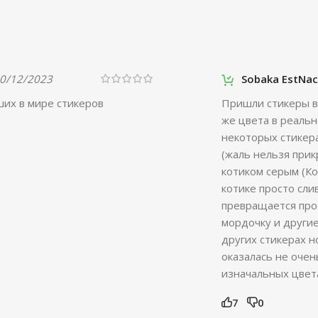
0/12/2023
Sobaka EstNa
ших в мире стикеров
Пришли стикеры в 
же цвета в реальн
некоторых стикера
(жаль нельзя прик
котиком серым (Кот
котике просто сли
превращается прос
мордочку и другие
других стикерах н
оказалась не очен
изначальных цвета
7
0