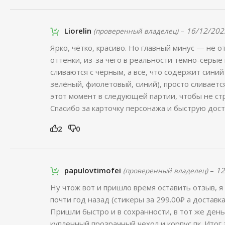
Liorelin
–
16/12/202
(проверенный владелец)
Ярко, чётко, красиво. Но главный минус — не 
оттенки, из-за чего в реальности тёмно-серые
сливаются с чёрным, а всё, что содержит синий
зелёный, фиолетовый, синий), просто сливаетс
этот момент в следующей партии, чтобы не ст
Спасибо за карточку персонажа и быструю дост
2
0
papulovtimofei
–
12
(проверенный владелец)
Ну чтож вот и пришло время оставить отзыв, я 
почти год назад (стикеры за 299.00₽ а доставка
Пришли быстро и в сохранности, в тот же день
купленный прозрачный чехол и корпус пк. Итог 