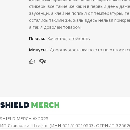
стикеры всë такие же как и в первый день даже
заусенци, а клей не поплыл от температуры, те
остались такими же, жаль здесь нельзя прикре
а так я доволен товаром.
Плюсы:
Качество, стойкость
Минусы:
Дорогая доставка но это не относитс
1
0
SHIELD MERCH © 2025
ИП Ставараки Штефан (ИНН 621510210503, ОГРНИП 32562