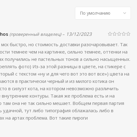
chos
–
13/12/2023
(проверенный владелец)
мск быстро, но стоимость доставки разочаровывает. Так
ости темнее чем на картинке, сильно темнее, оттенки на
х получились не пастельных тонов а сильно насыщенных.
реплять фото) Из-за этой разницы в цвете, на стикере с
орый с текстом «ну и для чего вот это вот все») цвета на
ваются в практически черный и из милого котика он
то в силуэт кота, на котором невозможно различить
 внутренние контуры. Такая же проблема есть и на
о там она не так сильно мешает. Вобщем первая партия
ь удачной, тут либо типография облажалась либо в
х на артах проблема. Вот такие пироги