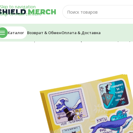
Skip to navigation
Skip to main content
Каталог
Возврат & Обмен
Оплата & Доставка
Главная
/
Стикеры и Наклейки
/
Стикеры — PWGoood (2023)