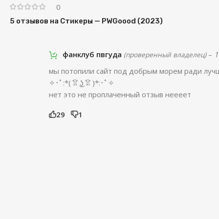
0
5 отзывов на
Стикеры — PWGoood (2023)
фанклуб пвгуда
–
1
(проверенный владелец)
мы потопили сайт под добрым морем ради луч
✧･ﾟ:*( ͡ꈍ ͜ʖ̫ ͡ꈍ )*:･ﾟ✧
нет это не проплаченный отзыв неееет
29
1