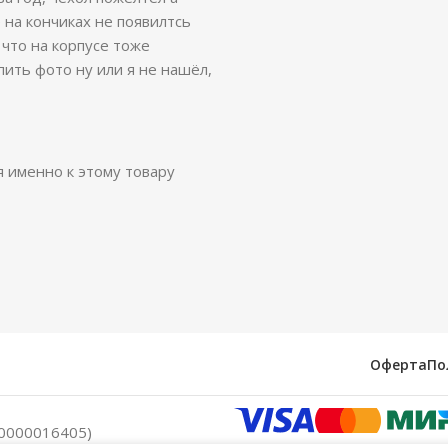
 на кончиках не появилтсь
 что на корпусе тоже
пить фото ну или я не нашëл,
я именно к этому товару
Оферта
По
0000016405)