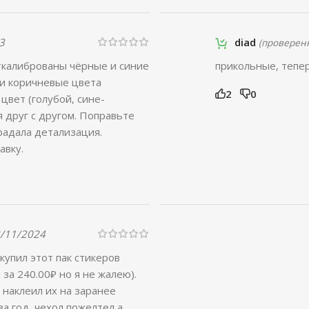
3
diad
(проверен
откалиброваны чёрные и синие
прикольные, тепер
 и коричневые цвета
2
0
 цвет (голубой, сине-
я друг с другом. Поправьте
радала детализация.
авку.
/11/2024
купил этот пак стикеров
 за 240.00₽ но я не жалею).
 наклеил их на заранее
за год, чехол пожелтел а