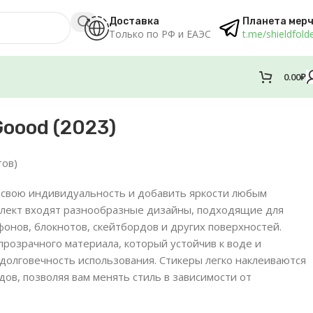
Доставка
Планета мер
Только по РФ и ЕАЭС
t.me/shieldfold
0.00
₽
oood (2023)
тов)
 свою индивидуальность и добавить яркости любым
мплект входят разнообразные дизайны, подходящие для
онов, блокнотов, скейтбордов и других поверхностей.
прозрачного материала, который устойчив к воде и
 долговечность использования. Стикеры легко наклеиваются
едов, позволяя вам менять стиль в зависимости от