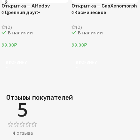
рытка — CapXenomorph
Открытка — DEB «Жабка»
Отк
смическое
5.0
буждение»
(0)
В
В наличии
)
 наличии
99.
99.00
₽
00
₽
В 
В КОРЗИНУ
КОРЗИНУ
Отзывы покупателей
5
4 отзыва