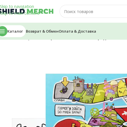
Skip to navigation
Skip to main content
Каталог
Возврат & Обмен
Оплата & Доставка
Главная
/
Открытки
/
Открытка — SnrGiraffe «Бродилка»