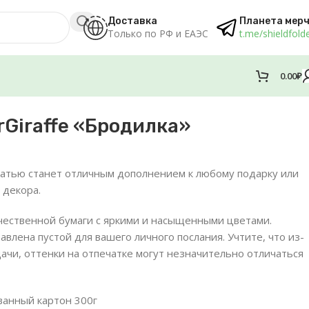
Доставка
Планета мер
Только по РФ и ЕАЭС
t.me/shieldfold
0.00
₽
rGiraffe «Бродилка»
чатью станет отличным дополнением к любому подарку или
 декора.
ачественной бумаги с яркими и насыщенными цветами.
авлена пустой для вашего личного послания. Учтите, что из-
ачи, оттенки на отпечатке могут незначительно отличаться
ванный картон 300г