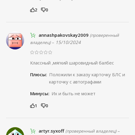
2
0
annashpakovskay2009
(проверенный
–
15/10/2024
владелец)
Классный ,мягкий шаровидный балбес
Плюсы:
Положили к заказу карточку БЛС и
карточку с автографами
Минусы:
Их и быть не может
1
0
artyr.syxoff
–
(проверенный владелец)