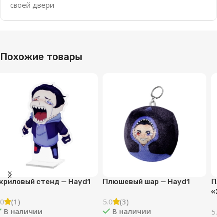
своей двери
Похожие товары
Плюшевый шар — HeO
Плюшевый шар — KlashRaick
«Хомяк»
«Бобёъ»
5.0
(1)
5.0
(2)