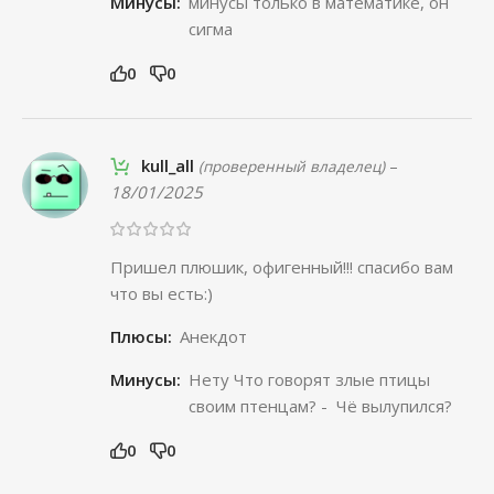
Минусы:
минусы только в математике, он
сигма
0
0
kull_all
–
(проверенный владелец)
18/01/2025
Пришел плюшик, офигенный!!! спасибо вам
что вы есть:)
Плюсы:
Анекдот
Минусы:
Нету Что говорят злые птицы
своим птенцам? - Чё вылупился?
0
0