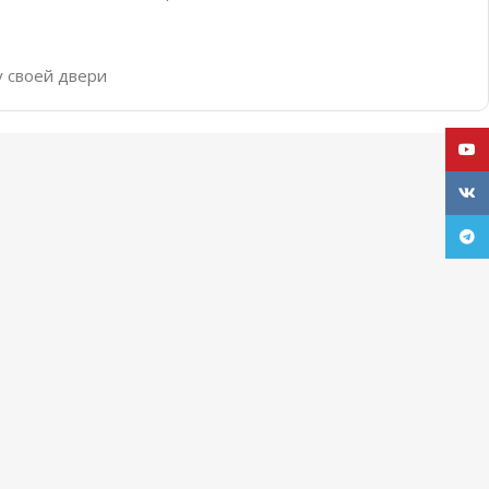
у своей двери
YouT
VK
Tele