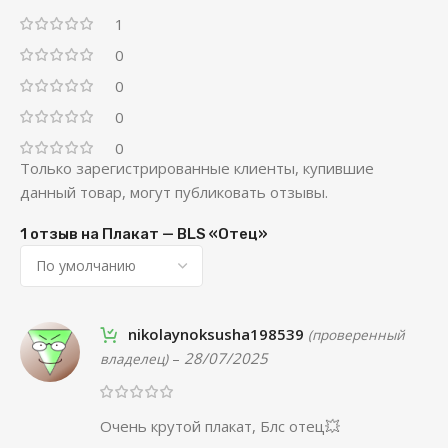
1
0
0
0
0
Только зарегистрированные клиенты, купившие
данный товар, могут публиковать отзывы.
1 отзыв на
Плакат — BLS «Отец»
nikolaynoksusha198539
(проверенный
–
28/07/2025
владелец)
Очень крутой плакат, Блс отец💥