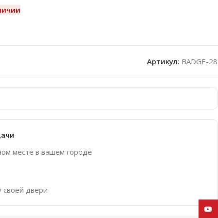
личии
Артикул:
BADGE-28
дачи
ном месте в вашем городе
у своей двери
YouT