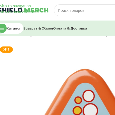
Skip to navigation
Skip to main content
Каталог
Возврат & Обмен
Оплата & Доставка
Главная
/
Аксессуары
/
Значки
/
Значок — PWGood «Пожар»
ХИТ