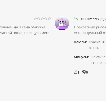
z89821192
(пр
сочные, да и сама обложка
Прекрасный рисуно
 частой носке, на ощупь мега
есть отдельный от
Плюсы:
Красивый 
отсек.
Минусы:
На сгибе
это не п
1
0