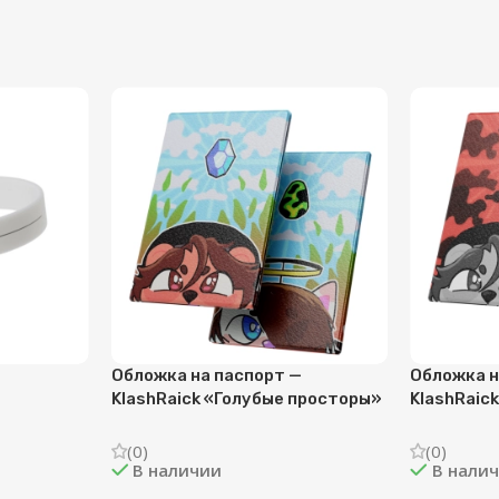
Обложка на паспорт —
Обложка н
KlashRaick «Голубые просторы»
KlashRaic
(0)
(0)
В наличии
В нали