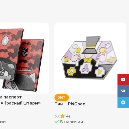
YouT
VK
а паспорт —
ХИТ
Tele
k «Красный шторм»
Пин — PWGood
5.0
(4)
чии
В наличии