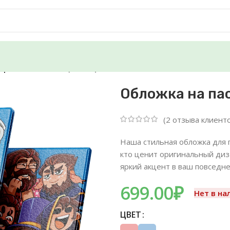
рт — MineShield (Синий)
Обложка на пас
(
2
отзыва клиенто
Наша стильная обложка для 
кто ценит оригинальный диз
яркий акцент в ваш повседне
699.00
₽
Нет в на
ЦВЕТ