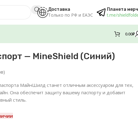
Доставка
Планета мер
Только по РФ и ЕАЭС
t.me/shieldfold
0.00
₽
порт — MineShield (Синий)
в)
паспорта МайнШилд станет отличным аксессуаром для тех,
айн. Она обеспечит защиту вашему паспорту и добавит
вный стиль.
личии