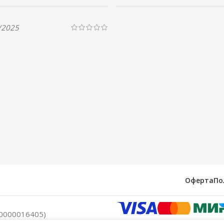
/2025
Оферта
По
0000016405)