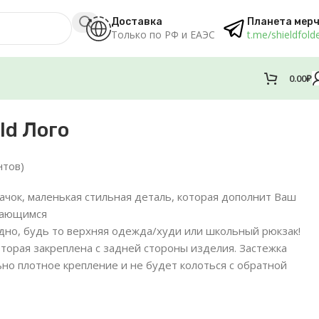
Доставка
Планета мер
Только по РФ и ЕАЭС
t.me/shieldfold
0.00
₽
ld Лого
нтов)
ачок, маленькая стильная деталь, которая дополнит Ваш
инающимся
дно, будь то верхняя одежда/худи или школьный рюкзак!
торая закреплена с задней стороны изделия. Застежка
но плотное крепление и не будет колоться с обратной