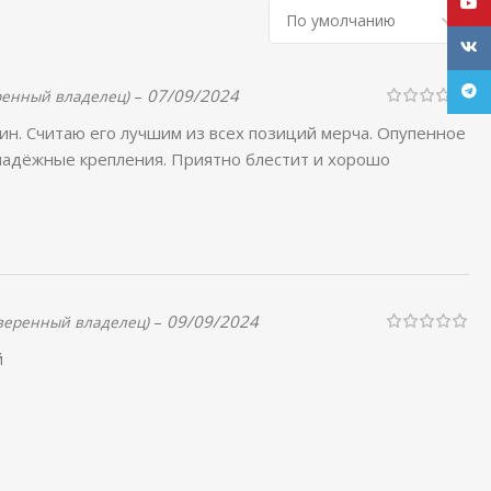
YouT
VK
Tele
–
07/09/2024
ренный владелец)
ин. Считаю его лучшим из всех позиций мерча. Опупенное
 надёжные крепления. Приятно блестит и хорошо
–
09/09/2024
веренный владелец)
й