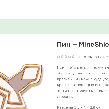
Пин — MineShie
(
11
отзывов клие
Пин — это металлический зн
образ и сделает его запом
Крепить Пин можно куда уго
Крепится с помощью иглы, ко
цинга гарантирует максималь
стороны.
Размеры: 3.5
×
1
×
2.8 см