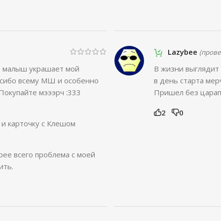
Lazybee
(пров
т малыш украшает мой
В жизни выглядит 
асибо всему МШ и особенно
в день старта мер
 Покупайте мэээрч :333
Пришел без царапи
2
0
 и карточку с Клешом
рее всего проблема с моей
ить.