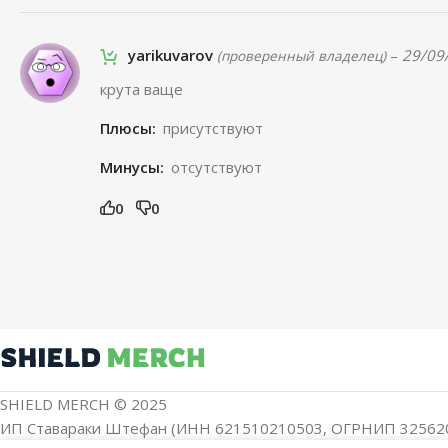
yarikuvarov
–
29/09
(проверенный владелец)
крута ваще
Плюсы:
присутствуют
Минусы:
отсутствуют
0
0
SHIELD MERCH © 2025
ИП Ставараки Штефан (ИНН 621510210503, ОГРНИП 32562