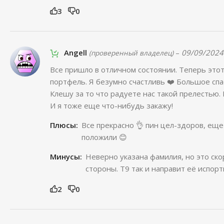
3
0
Angell
–
09/09/2024
(проверенный владелец)
Все пришло в отличном состоянии. Теперь это
портфель. Я безумно счастливь ❤️ Большое сп
Клешу за то что радуете нас такой прелестью.
И я тоже еще что-нибудь закажу!
Плюсы:
Все прекрасно 👌 пин цел-здоров, еще
положили 😊
Минусы:
Неверно указана фамилия, но это ско
стороны. Т9 так и направит её испорт
2
0