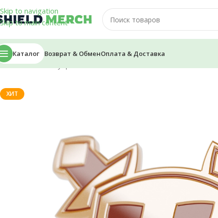
Skip to navigation
Skip to main content
Каталог
Возврат & Обмен
Оплата & Доставка
Главная
/
Аксессуары
/
Пины
/
Пин — MineShield Лого
ХИТ