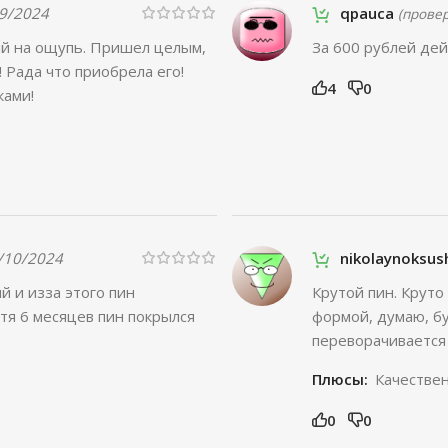
9/2024
qpauca
(прове
й на ощупь. Пришел целым,
За 600 рублей дей
 Рада что приобрела его!
4
0
ками!
/10/2024
nikolaynoksu
й и изза этого пин
Крутой пин. Круто
тя 6 месяцев пин покрылся
формой, думаю, б
переворачивается 
Плюсы:
Качестве
0
0