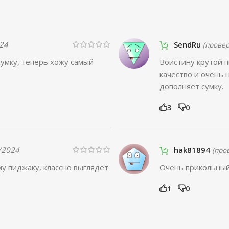
24
SendRu
(прове
сумку, теперь хожу самый
Воистину крутой п
качество и очень
дополняет сумку.
3
0
/2024
hak81894
(про
у пиджаку, классно выглядет
Очень прикольны
1
0