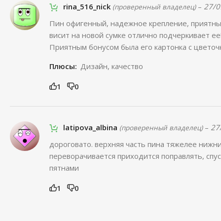
rina_516_nick
–
27/0
(проверенный владелец)
Пин офигенный, надежное крепление, приятны
висит на новой сумке отлично подчеркивает ее!
Приятным бонусом была его картонка с цветоч
Плюсы:
Дизайн, качество
1
0
latipova_albina
–
27
(проверенный владелец)
дороговато. верхняя часть пина тяжелее нижни
переворачивается приходится поправлять, спус
пятнами
1
0