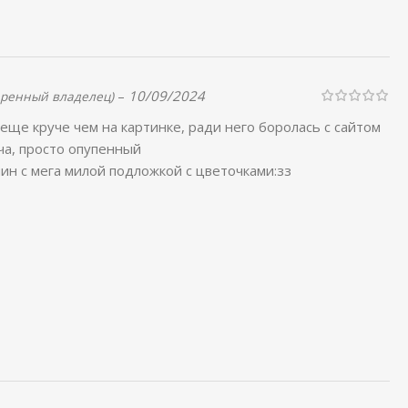
–
10/09/2024
еренный владелец)
еще круче чем на картинке, ради него боролась с сайтом
ча, просто опупенный
н с мега милой подложкой с цветочками:зз