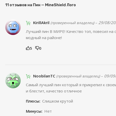
11 отзывов на
Пин — MineShield Лого
KirillAkril
–
29/08/20
(проверенный владелец)
Лучший пин В МИРЕ! Качество топ, повесил на 
модный на районе!
5
0
NoobilanTC
–
09/09
(проверенный владелец)
Самый лучший пин который я прикрепил к своем
и блестит, качество отличное
Плюсы:
Слишком крутой
Минусы:
Нет