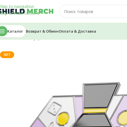
Skip to navigation
Skip to main content
Каталог
Возврат & Обмен
Оплата & Доставка
Главная
/
Аксессуары
/
Пины
/
Пин — PWGood
ХИТ