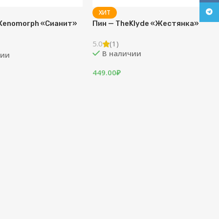
Tele
ХИТ
Xenomorph «Сианит»
Пин — TheKlyde «Жестянка»
5.0
(1)
В наличии
чии
449.00
₽