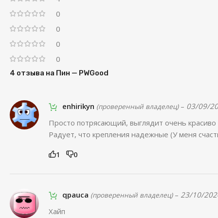
0
0
0
0
4 отзыва на
Пин — PWGood
enhirikyn
–
03/09/2
(проверенный владелец)
Просто потрясающий, выглядит очень красиво 
Радует, что крепления надежные (У меня счаст
1
0
qpauca
–
23/10/202
(проверенный владелец)
Хайп