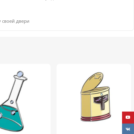
у своей двери
YouT
VK