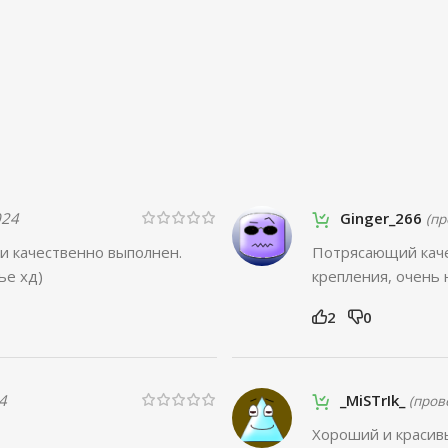
024
Ginger_266
(п
и качественно выполнен.
Потрясающий каче
ье хд)
крепления, очень
2
0
4
_MiSTrIk_
(пров
Хороший и красивы