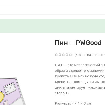
Пин — PWGood
(
4
отзыва клиенто
Пин — это металлический зн
образ и сделает его запом
Крепить Пин можно куда уго
Крепится с помощью иглы, ко
цинга гарантирует максималь
стороны.
Размеры: 4
×
1
×
3 см