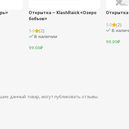
Открытка — SecB
Открытка — SnrGi
«Бродилка»
(0)
В наличии
(0)
В наличии
99.00
₽
99.00
₽
шие данный товар, могут публиковать отзывы.