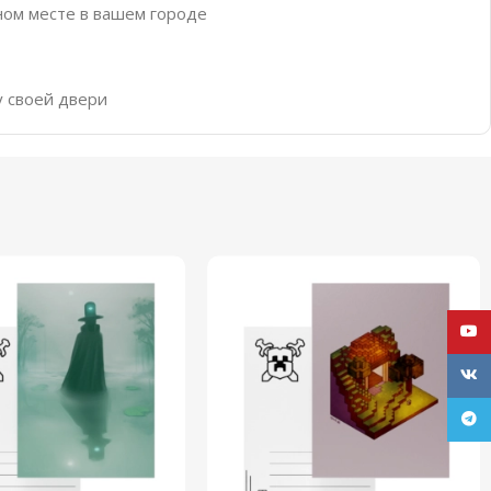
ном месте в вашем городе
у своей двери
YouT
VK
Tele