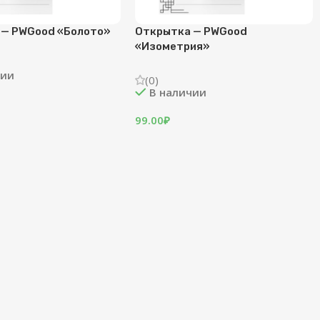
raffe
Открытка — SnrGiraffe «Найди-
Откры
ка»
5.0
(
В н
(0)
В наличии
99.00
99.00
₽