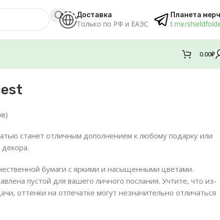
Доставка
Планета мер
Только по РФ и ЕАЭС
t.me/shieldfold
0.00
₽
cest
в)
чатью станет отличным дополнением к любому подарку или
 декора.
ачественной бумаги с яркими и насыщенными цветами.
авлена пустой для вашего личного послания. Учтите, что из-
ачи, оттенки на отпечатке могут незначительно отличаться