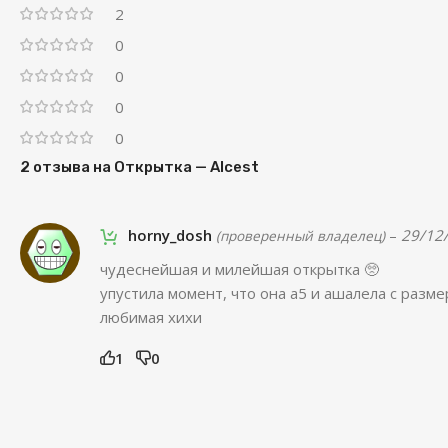
2
0
0
0
0
2 отзыва на
Открытка — Alcest
horny_dosh
–
29/12
(проверенный владелец)
чудеснейшая и милейшая открытка 🥺
упустила момент, что она а5 и ашалела с размер
любимая хихи
1
0