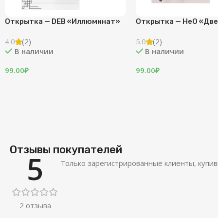
тка — PWGood «Болото»
Открытка — PWGood
«Изометрия»
2)
аличии
(0)
В наличии
₽
99.00
₽
Отзывы покупателей
5
Только зарегистрированные клиенты, купив
2 отзыва