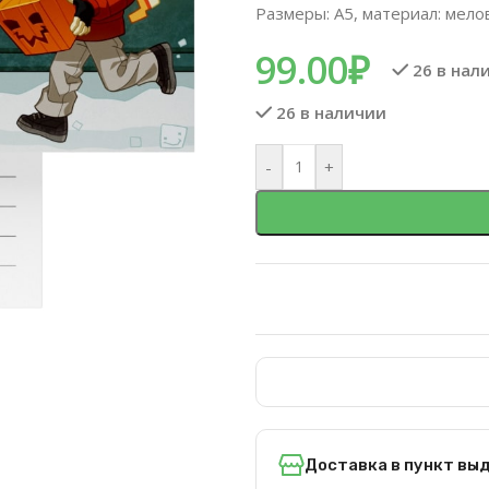
Размеры: А5, материал: мело
99.00
₽
26 в нал
26 в наличии
-
+
Доставка в пункт вы