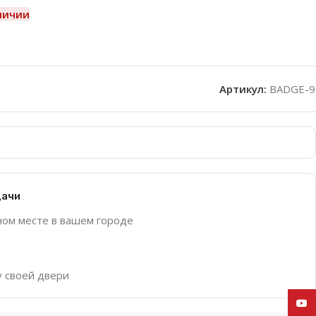
личии
Артикул:
BADGE-9
дачи
ном месте в вашем городе
у своей двери
YouT