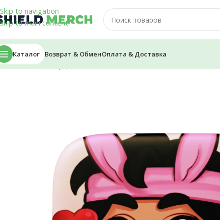
Skip to navigation
Skip to main content
Каталог
Возврат & Обмен
Оплата & Доставка
Главная
/
Аксессуары
/
Значки
/
Значок — Dushenka