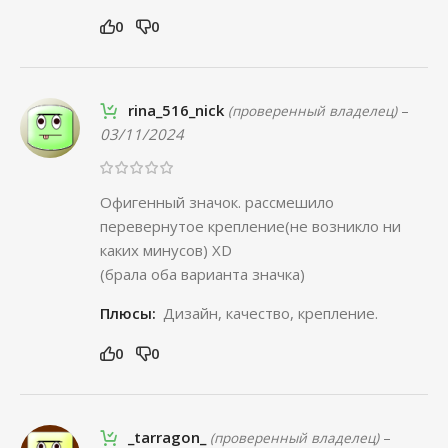
0
0
rina_516_nick
–
(проверенный владелец)
03/11/2024
Офигенный значок. рассмешило
перевернутое крепление(не возникло ни
каких минусов) XD
(брала оба варианта значка)
Плюсы:
Дизайн, качество, крепление.
0
0
_tarragon_
–
(проверенный владелец)