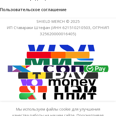
Пользовательское соглашение
SHIELD MERCH © 2025
ИП Ставараки Штефан (ИНН 621510210503, ОГРНИП
325620000016405)
Мы используем файлы cookie для улучшения
Значок — Alcest «Большой
качества работы на нашем сайте. Просматривая