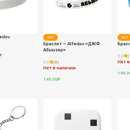
fedov
ХИТ
ХИТ
Браслет — Alfedov «ДЖФ
Брасл
Абьюзер»
и
5.0
(
Нет в
5.0
(6)
Нет в наличии
149.0
149.00
₽