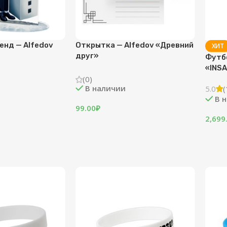
енд — Alfedov
Открытка — Alfedov «Древний
ХИТ
друг»
Футбо
«INS
(0)
В наличии
5.0
(
В 
99.00
₽
2,699