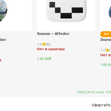
Значок — Alfedov
ХИТ
edov
Значо
4.8
(6)
Нет в наличии
5.0
(
Нет в
149.00
₽
и
149.0
Загрузить еще то
Оферта
По