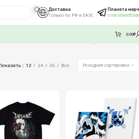
Доставка
Планета мер
Только по РФ и ЕАЭС
t.me/shieldfold
0.00
₽
Отображение 1–12 из 19
Показать
12
24
36
Все