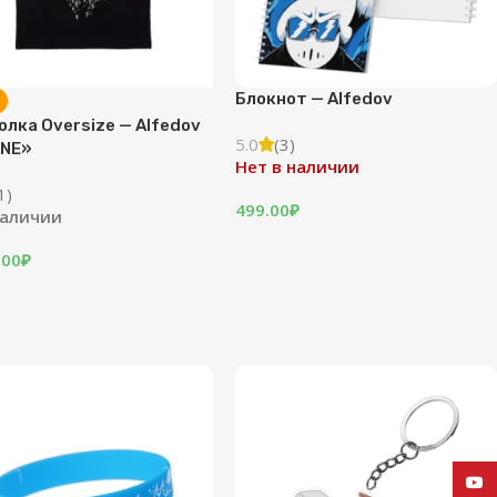
Блокнот — Alfedov
лка Oversize — Alfedov
5.0
(3)
ANE»
Нет в наличии
1)
499.00
₽
наличии
.00
₽
YouT