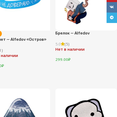
VK
Tele
Брелок — Alfedov
ет — Alfedov «Остров»
5.0
(5)
Нет в наличии
1)
 наличии
299.00
₽
0
₽