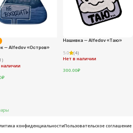
Нашивка — Alfedov «Таю»
к — Alfedov «Остров»
5.0
(4)
Нет в наличии
1)
 наличии
300.00
₽
0
₽
вары
литика конфиденциальности
Пользовательское соглашение