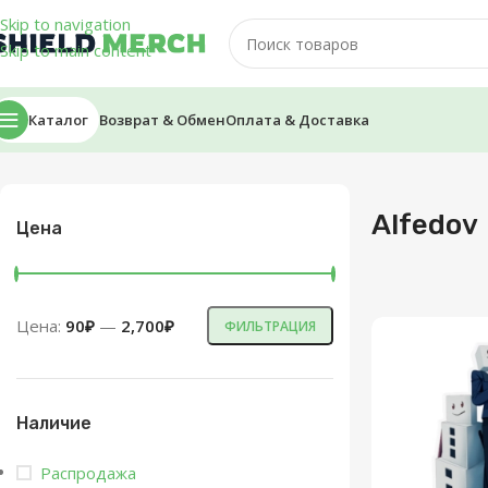
Skip to navigation
Skip to main content
Каталог
Возврат & Обмен
Оплата & Доставка
Главная
/
Alfedov
Alfedov
Цена
Цена:
90₽
—
2,700₽
ФИЛЬТРАЦИЯ
Наличие
Распродажа