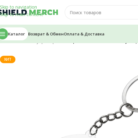
Skip to navigation
Skip to main content
Каталог
Возврат & Обмен
Оплата & Доставка
Главная
/
Аксессуары
/
Брелоки
/
Брелок — Alfedov «Симуляц
ХИТ