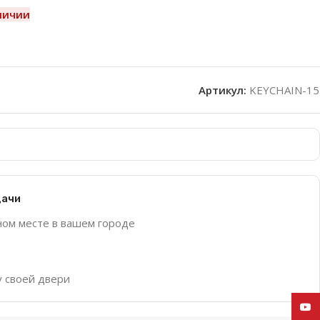
личии
Артикул:
KEYCHAIN-15
дачи
ном месте в вашем городе
у своей двери
YouT