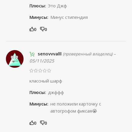
Плюсы:
Это Джф
Минусы:
Минус стипендия
0
0
senovvvalll
–
(проверенный владелец)
05/11/2025
классный шарф
Плюсы:
джффф
Минусы:
не положили карточку с
автогрофом фиксая😭
0
0