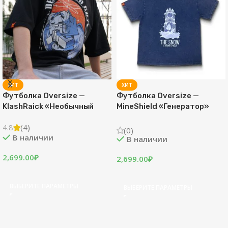
ХИТ
ХИТ
Футболка Oversize —
Футболка Oversize —
KlashRaick «Необычный
MineShield «Генератор»
кот»
4.8
(4)
(0)
В наличии
В наличии
2,699.00
₽
2,699.00
₽
ВЫБЕРИТЕ ПАРАМЕТРЫ
ВЫБЕРИТЕ ПАРАМЕТРЫ