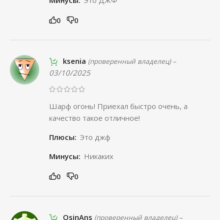
Минусы:
Это ДЖФ
0
0
ksenia
–
(проверенный владелец)
03/10/2025
Шарф огонь! Приехал быстро очень, а
качество такое отличное!
Плюсы:
Это джф
Минусы:
Никаких
0
0
OsinAns
–
(проверенный владелец)