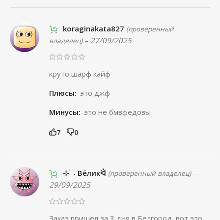
koraginakata827
(проверенный
–
27/09/2025
владелец)
круто шарф кайф
Плюсы:
это джф
Минусы:
это не бмвфедовы
7
0
⊹ ࣪ ˖ Ве́ликᐛ
–
(проверенный владелец)
29/09/2025
Заказ пришел за 3 дня в Белгород, вот это