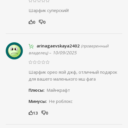
Шарфик суперский!
0
0
arinagaevskaya2402
(проверенный
–
10/09/2025
владелец)
Шарфик орео яой джф, отличный подарок
для вашего маленького мш фага
Плюсы:
Майнкрафт
Минусы:
Не роблокс
13
0