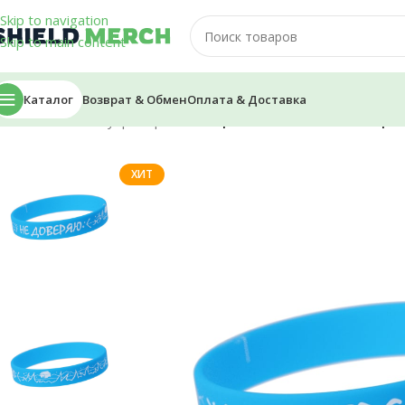
Skip to navigation
Skip to main content
Каталог
Возврат & Обмен
Оплата & Доставка
Главная
/
Аксессуары
/
Браслеты
/
Браслет — Alfedov «Остро
ХИТ