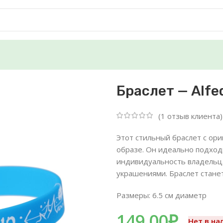
в»
Браслет — Alfe
(
1
отзыв клиента)
Этот стильный браслет с ор
образе. Он идеально подход
индивидуальность владельца.
украшениями. Браслет станет
Размеры: 6.5
см диаметр
149.00
₽
Нет в на