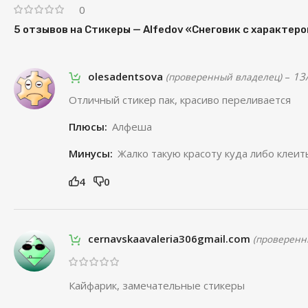
0
5 отзывов на
Стикеры — Alfedov «Снеговик с характер
olesadentsova
–
13
(проверенный владелец)
Отличный стикер пак, красиво переливается
Плюсы:
Алфеша
Минусы:
Жалко такую красоту куда либо клеит
4
0
cernavskaavaleria306gmail.com
(проверенн
Кайфарик, замечательные стикеры