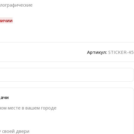
олографические
личии
Артикул:
STICKER-45
дачи
ном месте в вашем городе
у своей двери