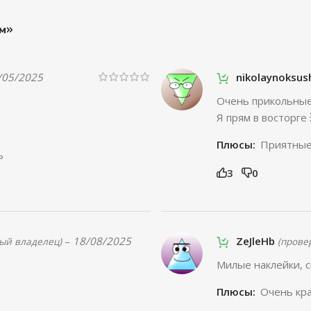
ом»
/05/2025
nikolaynoksu
Очень прикольные.
Я прям в восторге 
Плюсы:
Приятные 
ь
3
0
–
18/08/2025
ZeJleHb
ый владелец)
(прове
Милые наклейки, с
Плюсы:
Очень кр