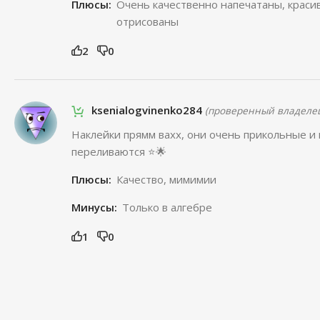
Плюсы:
Очень качественно напечатаны, краси
отрисованы
2
0
ksenialogvinenko284
(проверенный владеле
Наклейки прямм вахх, они очень прикольные и 
переливаются ⭐🌟
Плюсы:
Качество, мимимии
Минусы:
Только в алгебре
1
0