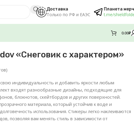
Доставка
Планета мер
Только по РФ и ЕАЭС
t.me/shieldfold
0.00
₽
edov «Снеговик с характером»
тов)
 свою индивидуальность и добавить яркости любым
мплект входят разнообразные дизайны, подходящие для
онов, блокнотов, скейтбордов и других поверхностей.
прозрачного материала, который устойчив к воде и
 долговечность использования. Стикеры легко наклеиваются
едов, позволяя вам менять стиль в зависимости от