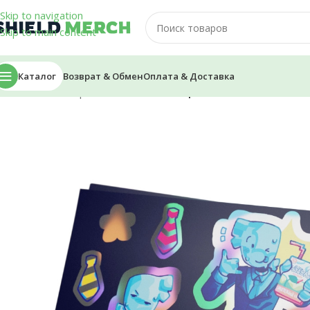
Skip to navigation
Skip to main content
Каталог
Возврат & Обмен
Оплата & Доставка
Главная
/
Стикеры и Наклейки
/
Стикеры — Alfedov «Снегови