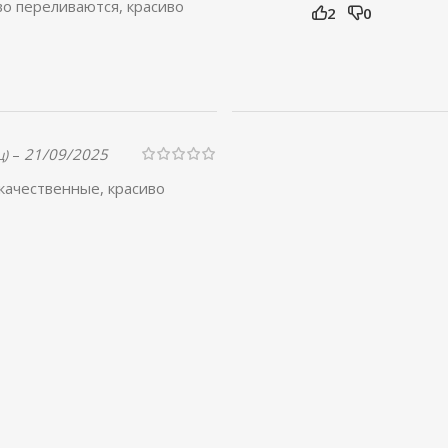
во переливаются, красиво
2
0
–
21/09/2025
ц)
качественные, красиво