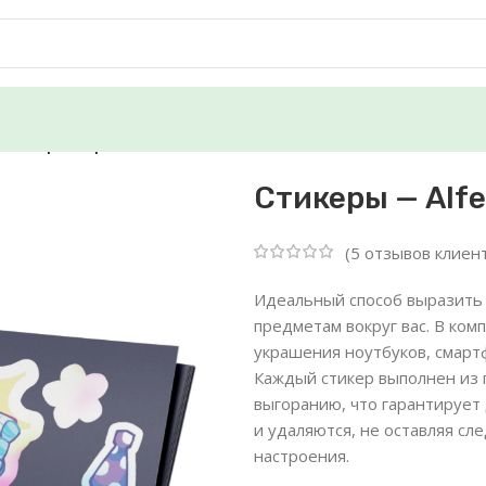
к с характером»
Стикеры — Alf
(
5
отзывов клиен
Идеальный способ выразить
предметам вокруг вас. В ко
украшения ноутбуков, смартф
Каждый стикер выполнен из 
выгоранию, что гарантирует
и удаляются, не оставляя сл
настроения.