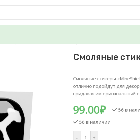
стикеры — MineShield Лого (Черный)
Смоляные стик
Смоляные стикеры «MineShie
отлично подойдут для декор
придавая им оригинальный с
99.00
₽
56 в нал
56 в наличии
-
+