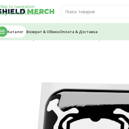
Skip to navigation
Skip to main content
Каталог
Возврат & Обмен
Оплата & Доставка
Главная
/
Стикеры и Наклейки
/
Смоляные стикеры
/
Смоляные 