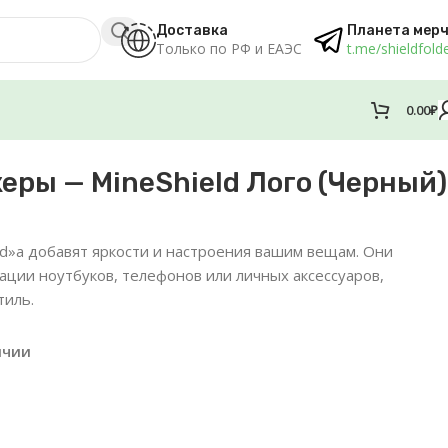
Доставка
Планета мер
Только по РФ и ЕАЭС
t.me/shieldfold
0.00
₽
еры — MineShield Лого (Черный)
ld»a добавят яркости и настроения вашим вещам. Они
ации ноутбуков, телефонов или личных аксессуаров,
тиль.
ичии