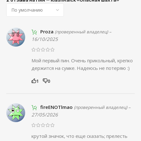
2 отзыва на
Пин — KlashRaick «Опасная шахта»
Proza
–
(проверенный владелец)
16/10/2025
Мой первый пин. Очень прикольный, крепко
держится на сумке. Надеюсь не потеряю :)
1
0
fireENOTlmao
–
(проверенный владелец)
27/05/2026
крутой значок, что еще сказать; прелесть