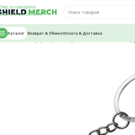
Skip to navigation
Skip to main content
Каталог
Возврат & Обмен
Оплата & Доставка
Главная
/
Аксессуары
/
Брелоки
/
Брелок — MineShield Лого (