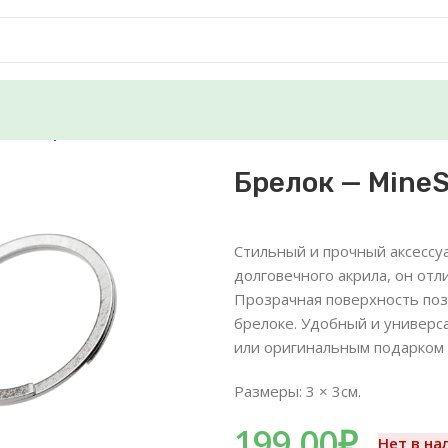
Красный)
Брелок — MineS
Стильный и прочный аксессуа
долговечного акрила, он от
Прозрачная поверхность поз
брелоке. Удобный и универс
или оригинальным подарком 
Размеры: 3 × 3см.
199.00
₽
Нет в на