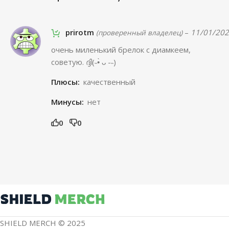
prirotm
–
11/01/20
(проверенный владелец)
очень миленький брелок с диамкеем,
советую. ദ്ദി(˵•̀ ᴗ -˵)
Плюсы:
качественный
Минусы:
нет
0
0
SHIELD MERCH © 2025