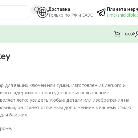
Доставка
Планета мер
Только по РФ и ЕАЭС
t.me/shieldfold
0.00
₽
key
р для ваших ключей или сумки. Изготовлен из лёгкого и
лично выдерживает повседневное использование.
воляет легко увидеть любые детали или изображения на
альный, он станет отличным дополнением к вашему стилю
для близких.
роне.