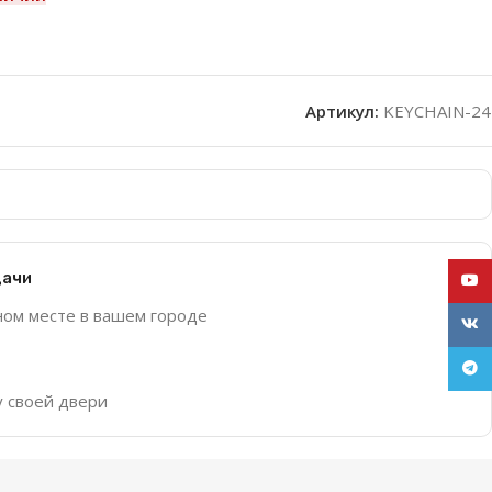
Артикул:
KEYCHAIN-24
дачи
YouT
ном месте в вашем городе
VK
Tele
у своей двери