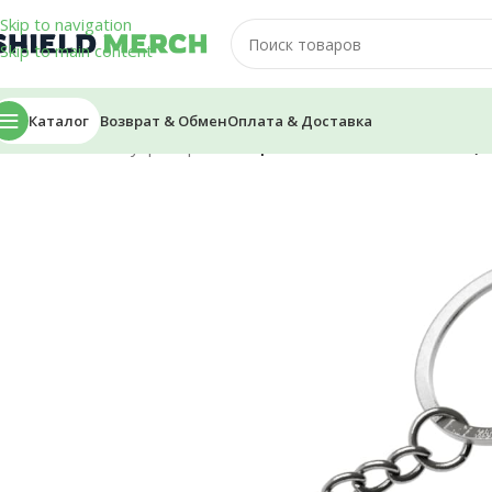
Skip to navigation
Skip to main content
Каталог
Возврат & Обмен
Оплата & Доставка
Главная
/
Аксессуары
/
Брелоки
/
Брелок — MineShield Лого (