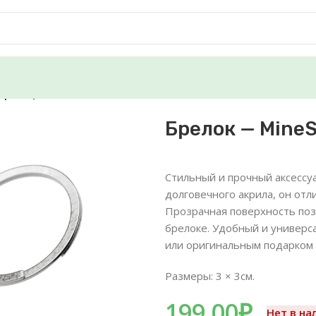
Черный)
Брелок — MineS
Стильный и прочный аксессуа
долговечного акрила, он от
Прозрачная поверхность поз
брелоке. Удобный и универс
или оригинальным подарком 
Размеры: 3 × 3см.
199.00
₽
Нет в на