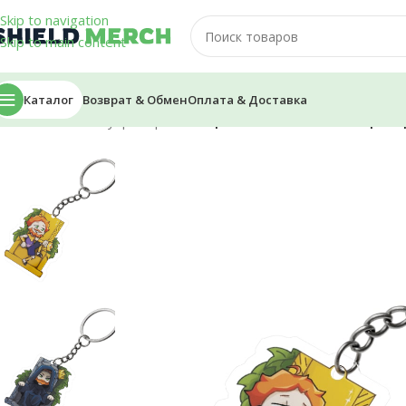
Skip to navigation
Skip to main content
Каталог
Возврат & Обмен
Оплата & Доставка
Главная
/
Аксессуары
/
Брелоки
/
Брелок — Gelmo «Императо