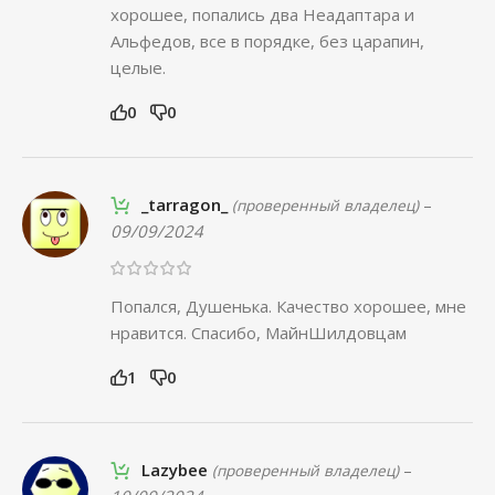
хорошее, попались два Неадаптара и
Альфедов, все в порядке, без царапин,
целые.
0
0
_tarragon_
–
(проверенный владелец)
09/09/2024
Попался, Душенька. Качество хорошее, мне
нравится. Спасибо, МайнШилдовцам
1
0
Lazybee
–
(проверенный владелец)