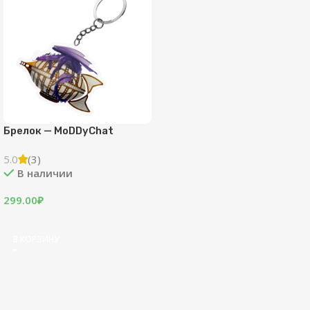
Брелок — MoDDyChat
5.0
(3)
В наличии
299.00
₽
В КОРЗИНУ