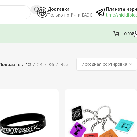
Доставка
Планета мер
Только по РФ и ЕАЭС
t.me/shieldfold
0.00
₽
Показаны все (5)
Показать
12
24
36
Все