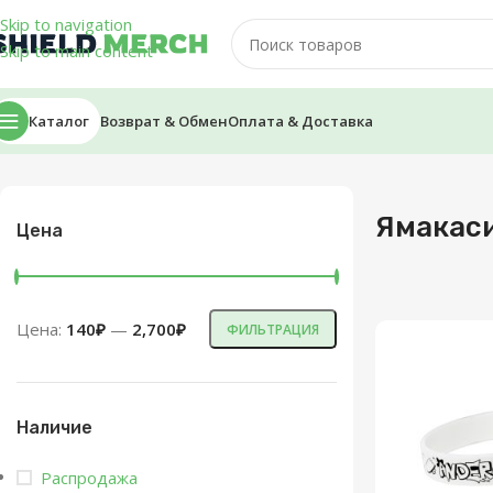
Skip to navigation
Skip to main content
Каталог
Возврат & Обмен
Оплата & Доставка
Главная
/
MineShield
/
Ямакаси
Ямакас
Цена
Цена:
140₽
—
2,700₽
ФИЛЬТРАЦИЯ
Наличие
Распродажа