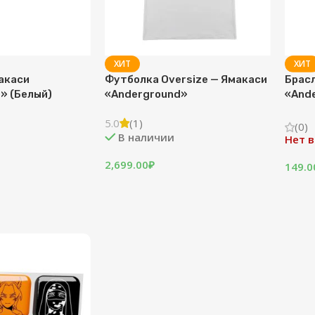
ХИТ
ХИТ
акаси
Футболка Oversize — Ямакаси
Брас
» (Белый)
«Anderground»
«Ande
5.0
(1)
(0)
В наличии
Нет в
2,699.00
₽
149.0