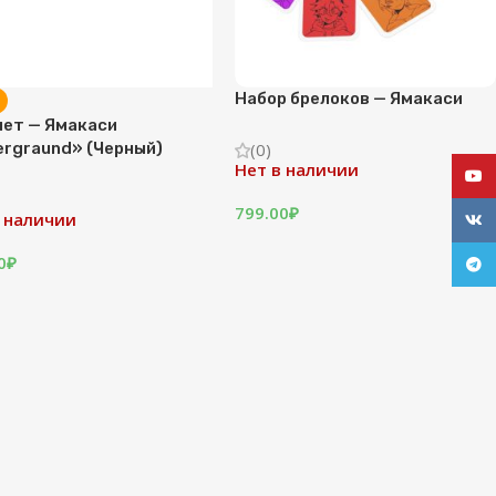
Набор брелоков — Ямакаси
лет — Ямакаси
rgraund» (Черный)
(0)
Нет в наличии
YouT
799.00
₽
 наличии
VK
0
₽
Tele