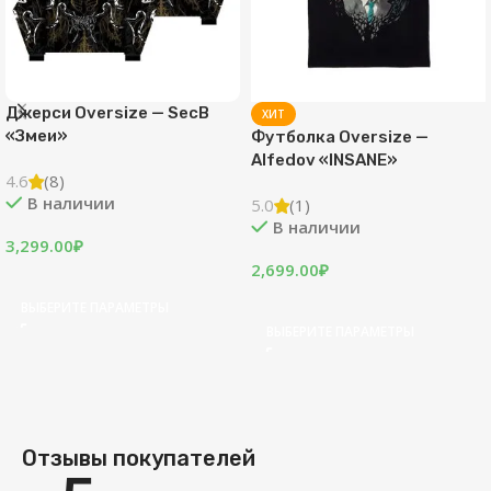
size — SecB
ХИТ
ХИТ
Футболка Oversize —
Футболка Ov
Alfedov «INSANE»
KlashRaick 
кот»
и
5.0
(1)
4.8
(4)
В наличии
В наличи
2,699.00
₽
2,699.00
₽
АРАМЕТРЫ
ВЫБЕРИТЕ ПАРАМЕТРЫ
ВЫБЕРИТЕ П
Отзывы покупателей