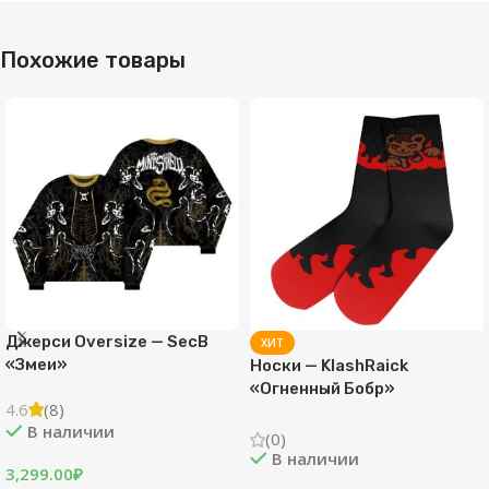
Похожие товары
Джерси Oversize — SecB
ХИТ
«Змеи»
Носки — KlashRaick
«Огненный Бобр»
4.6
(8)
В наличии
(0)
В наличии
3,299.00
₽