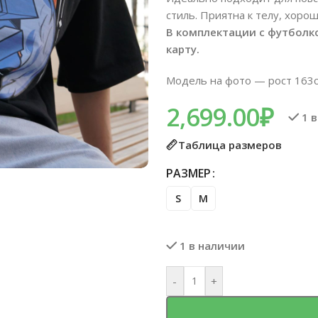
стиль. Приятна к телу, хоро
В комплектации с футболко
карту.
Модель на фото — рост 163с
2,699.00
₽
1 
Таблица размеров
РАЗМЕР
S
M
1 в наличии
-
+