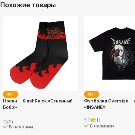
Похожие товары
ХИТ
ХИТ
Носки — KlashRaick «Огненный
Футболка Oversize — 
Бобр»
«INSANE»
5.0
(1)
(0)
В наличии
В наличии