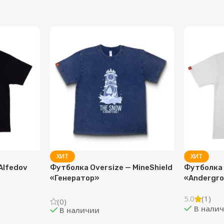
ХИТ
ХИТ
Alfedov
Футболка Oversize — MineShield
Футболка 
«Генератор»
«Andergr
5.0
(1)
(0)
В нали
В наличии