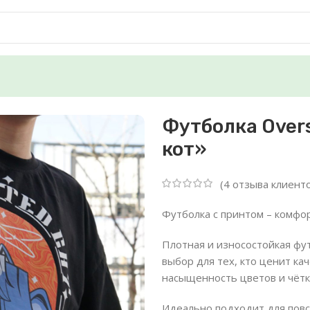
ick «Необычный кот»
Футболка Over
кот»
(
4
отзыва клиенто
Футболка с принтом – комфо
Плотная и износостойкая фут
выбор для тех, кто ценит ка
насыщенность цветов и чётк
Идеально подходит для повс