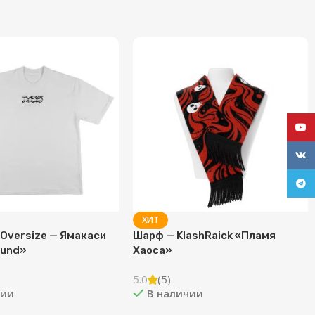
YouT
VK
Tele
ХИТ
Oversize — Ямакаси
Шарф — KlashRaick «Пламя
ound»
Хаоса»
5.0
(5)
чии
В наличии