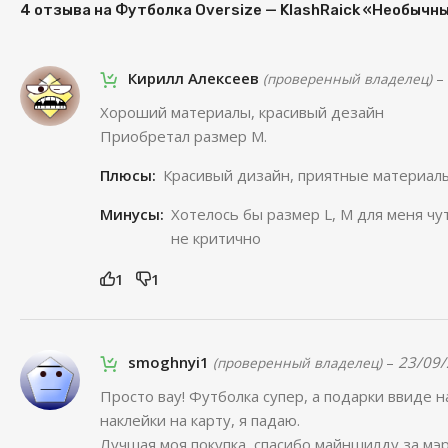
4 отзыва на
Футболка Oversize — KlashRaick «Необычн
Кирилл Алексеев
–
(проверенный владелец)
Хороший материалы, красивый дезайн
Приобретал размер M.
Плюсы:
Красивый дизайн, приятные материал
Минусы:
Хотелось бы размер L, M для меня чу
не критично
1
1
smoghnyi1
–
23/09
(проверенный владелец)
Просто вау! Футболка супер, а подарки ввиде н
наклейки на карту, я падаю.
Лучшая моя покупка, спасибо майншилду за мэр