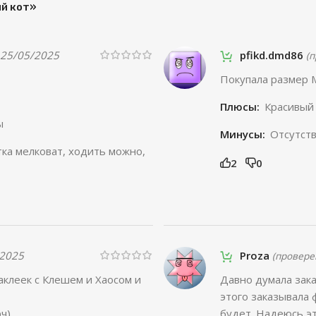
ый кот»
25/05/2025
pfikd.dmd86
(
Покупала размер 
Плюсы:
Красивый
ы
Минусы:
Отсутст
тка мелковат, ходить можно,
2
0
/2025
Proza
(провере
аклеек с Клешем и Хаосом и
Давно думала зака
этого заказывала 
ч)
будет. Надеюсь эт