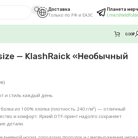
Доставка
Планета мер
Только по РФ и ЕАЭС
t.me/shieldfold
0.00
₽
size — KlashRaick «Необычный
в)
рт и стиль каждый день
болка из 100% хлопка (плотность 240 г/м²) — отличный
чество и комфорт. Яркий DTF-принт надолго сохраняет
ие детали.
едневной носки, городских прогулок и самовыражения через