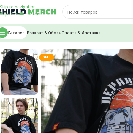
Skip to navigation
Skip to main content
Каталог
Возврат & Обмен
Оплата & Доставка
Главная
/
Одежда
/
Футболки
/
Футболка Oversize — KlashRa
ХИТ