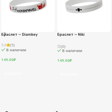
ХИТ
ХИТ
Пин — CapXenomorph
Пин — KlashRaick «Опасная
«Сианит»
шахта»
5.0
(2)
(0)
В наличии
В наличии
449.00
₽
449.00
₽
В КОРЗИНУ
В КОРЗИНУ