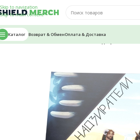
Skip to navigation
Skip to main content
Каталог
Возврат & Обмен
Оплата & Доставка
Главная
/
Плакаты
/
Плакат — SnrGiraffe «Надзиратели»