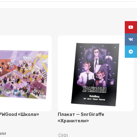
YouT
VK
Tele
PWGood «Школа»
Плакат — SnrGiraffe
«Хранители»
ии
(0)