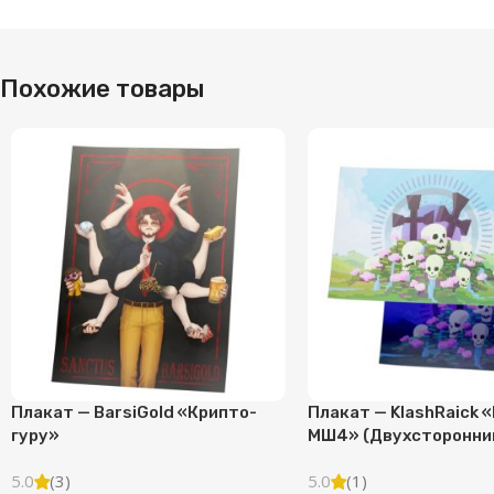
Похожие товары
Плакат — BarsiGold «Крипто-
Плакат — KlashRaick «
гуру»
МШ4» (Двухсторонний
5.0
(3)
5.0
(1)