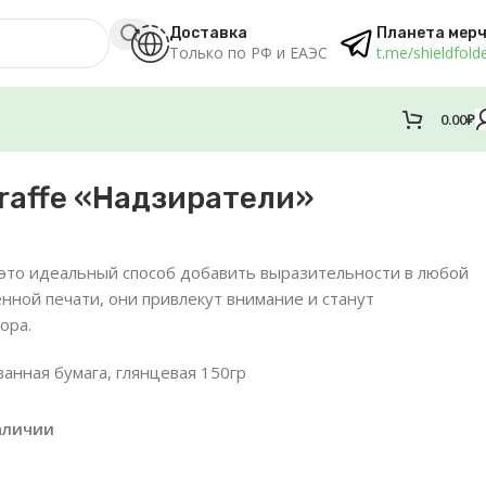
Доставка
Планета мер
Только по РФ и ЕАЭС
t.me/shieldfold
0.00
₽
raffe «Надзиратели»
это идеальный способ добавить выразительности в любой
нной печати, они привлекут внимание и станут
ора.
ванная бумага, глянцевая 150гр
аличии