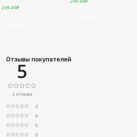
.00
₽
249.00
₽
249
КОРЗИНУ
В КОРЗИНУ
В 
Отзывы покупателей
5
2 отзыва
2
0
0
0