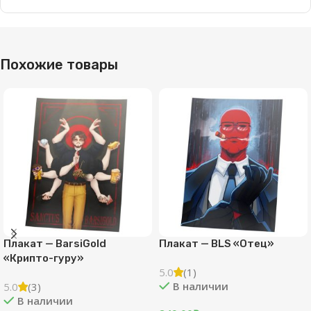
Похожие товары
кат — BLS «Отец»
Плакат — Diamkey
ХИ
Пла
(1)
5.0
(2)
 наличии
В наличии
5.0
В