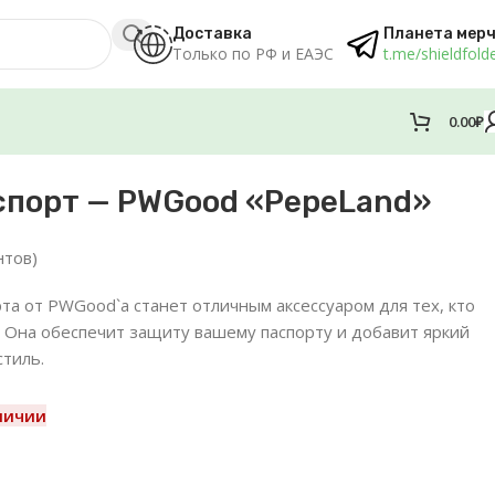
Доставка
Планета мер
Только по РФ и ЕАЭС
t.me/shieldfold
0.00
₽
спорт — PWGood «PepeLand»
нтов)
та от PWGood`a станет отличным аксессуаром для тех, кто
 Она обеспечит защиту вашему паспорту и добавит яркий
стиль.
личии