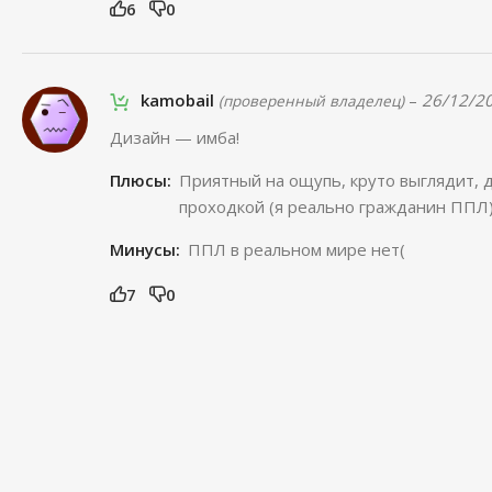
6
0
kamobail
–
26/12/2
(проверенный владелец)
Дизайн — имба!
Плюсы:
Приятный на ощупь, круто выглядит, 
проходкой (я реально гражданин ППЛ
Минусы:
ППЛ в реальном мире нет(
7
0