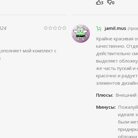
3
0
024
jamil.mus
(про
Крайне красивая о
качественно. Отде
дополняет мой комплект с
действительно смо
)
выделяет обложку
же часть пускай и
красочно и радуе
элементов дизайн
Плюсы:
Внешний в
Минусы:
Пожалуй,
идеале х
были мет
придирка
обложки