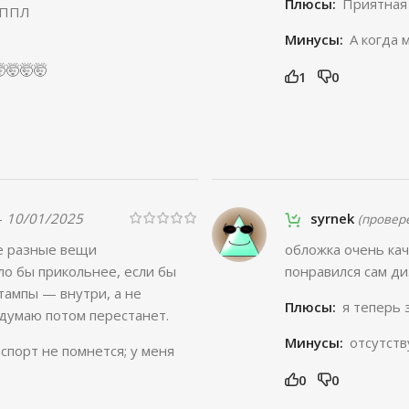
Плюсы:
Приятная 
О ППЛ
Минусы:
А когда 
🤯🤯🤯
1
0
–
10/01/2025
syrnek
(провер
те разные вещи
обложка очень кач
ло бы прикольнее, если бы
понравился сам д
тампы — внутри, а не
Плюсы:
я теперь 
 думаю потом перестанет.
Минусы:
отсутст
спорт не помнется; у меня
0
0