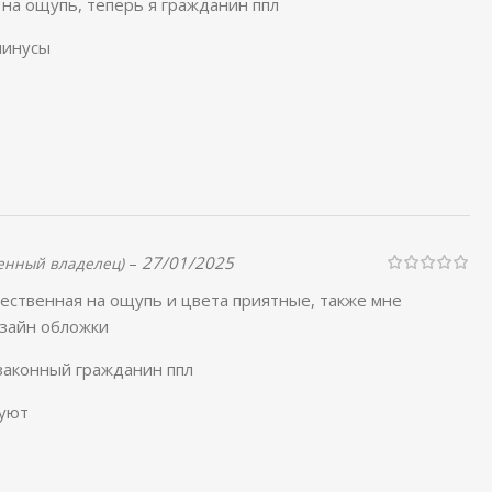
на ощупь, теперь я гражданин ппл
минусы
–
27/01/2025
енный владелец)
ественная на ощупь и цвета приятные, также мне
изайн обложки
законный гражданин ппл
вуют