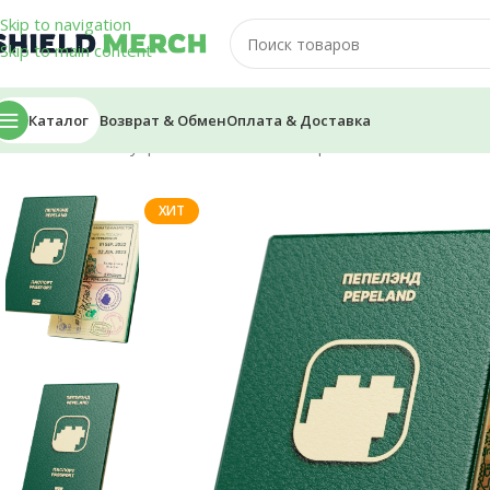
Skip to navigation
Skip to main content
Каталог
Возврат & Обмен
Оплата & Доставка
Главная
/
Аксессуары
/
Обложки на паспорт
/
Обложка на пасп
ХИТ