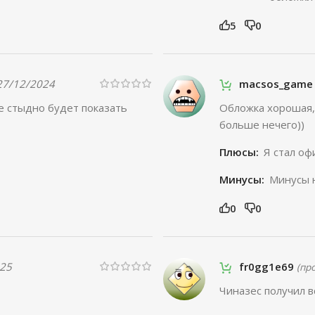
5
0
27/12/2024
macsos_gam
е стыдно будет показать
Обложка хорошая, 
больше нечего))
Плюсы:
Я стал о
Минусы:
Минусы 
0
0
025
fr0gg1e69
(пр
Чиназес получил в