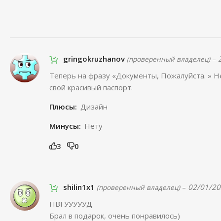
gringokruzhanov
–
(проверенный владелец)
Теперь на фразу «Документы, Пожалуйста. » Н
свой красивый паспорт.
Плюсы:
Дизайн
Минусы:
Нету
3
0
shilin1x1
–
02/01/2
(проверенный владелец)
ПВГУУУУУД
Брал в подарок, очень понравилось)