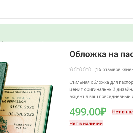
орт — PWGood «PepeLand»
Обложка на па
(
16
отзывов клие
Стильная обложка для паспор
ценит оригинальный дизайн.
акцент в ваш повседневный 
499.00
₽
Нет в на
Нет в наличии