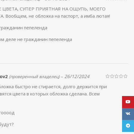
 ЦВЕТА, СУПЕР ПРИЯТНАЯ НА ОЩУПЬ, МОЕГО
Вообщем, не обложка на паспорт, а имба лютая!
 гражданин пепеленда
ом деле не гражданин пепеленда
nov2
–
26/12/2024
(проверенный владелец)
бложка быстро не стирается, долго держится при
ятся цвета в которых обложка сделана. Всем
YouT
гоооод
VK
будут?
Tele