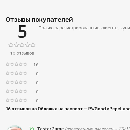
Отзывы покупателей
5
Только зарегистрированные клиенты, купи
16 отзывов
16
0
0
0
0
16 отзывов на
Обложка на паспорт — PWGood «PepeLan
TesterGame
–
20/1
(проверенный владелец)