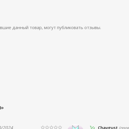
вшие данный товар, могут публиковать отзывы.
d»
0/2024
Chavgust
(про