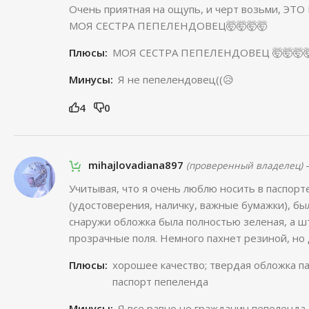
Очень приятная на ощупь, и черт возьми, ЭТ
МОЯ СЕСТРА ПЕПЕЛЕНДОВЕЦ🤯🤯🤯🤯
Плюсы:
МОЯ СЕСТРА ПЕПЕЛЕНДОВЕЦ 🤯🤯🤯🤯
Минусы:
Я не пепелендовец((😥
4
0
mihajlovadiana897
(проверенный владелец)
Учитывая, что я очень люблю носить в паспор
(удостоверения, наличку, важные бумажки), бы
снаружи обложка была полностью зеленая, а ш
прозрачные поля. Немного пахнет резиной, но
Плюсы:
хорошее качество; твердая обложка па
паспорт пепеленда
Минусы:
Я все равно не гражданин пепеленда