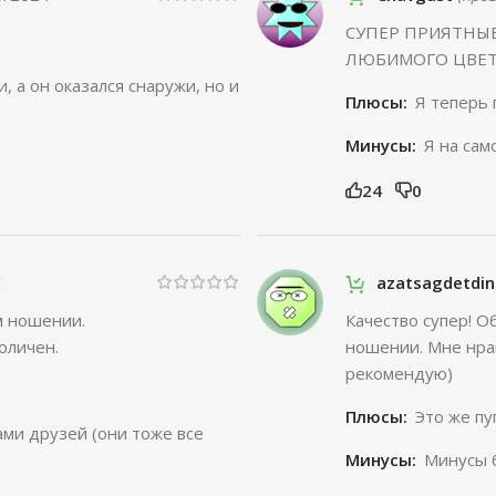
СУПЕР ПРИЯТНЫЕ
ЛЮБИМОГО ЦВЕТА. 
 а он оказался снаружи, но и
Плюсы:
Я теперь
Минусы:
Я на сам
24
0
azatsagdetdi
м ношении.
Качество супер! О
оличен.
ношении. Мне нрав
рекомендую)
Плюсы:
Это же пу
ами друзей (они тоже все
Минусы:
Минусы 